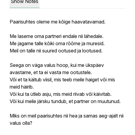
Show Notes
Paarisuhtes oleme me kõige haavatavamad.
Me laseme oma partneri endale nii lähedale.
Me jagame talle kõiki oma rõõme ja muresid.
Meil on talle nii suured ootused ja lootused.
Seega on väga valus hoop, kui me ükspäev
avastame, et ta ei vasta me ootustele.
Või et ta käitub viisil, mis teeb meile haiget või mis
meid häirib.
Või kui ta ütleb asju, mis meid riivab või käivitab.
Või kui meile järsku tundub, et partner on muutunud.
Miks on meil paarisuhtes nii hea ja samas aeg-ajalt nii
valus olla?