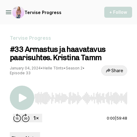
+ Follow
Tervise Progress
Tervise Progress
#33 Armastus ja haavatavus
paarisuhtes. Kristina Tamm
January 04, 2024
•
Helle Tõnts
•
Season 2
•
Share
Episode 33
Use Left/Right to seek, Home/End to jump to st
0:00
|
59:48